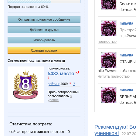
Белье отз
Портрет заполнен на 60 %
do=read&
Отправить приватное сообщение
milavita
Добавить в друзья
Пристро
http://ww
Игнорировать
полностью
Сделать подарок
milavita
Совместная покупка: мама и малыш
ОТЗЫВЫ
популярность:
http://www.nn.ru/comm
-3
5433 место
Читать полностью
↓
-1 ↓
рейтинг
4069
?
milavita
Привилегированный
пользователь
8
БЕЛЬЕ АК
уровня
do=read&
Статистика портрета:
Рекомендую! Бо
сейчас просматривают портрет - 0
учеников!
22.07.20