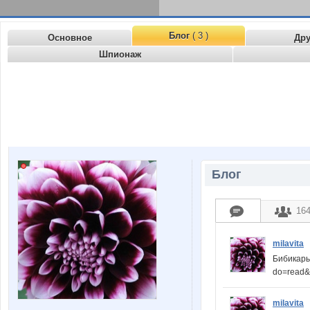
Блог
( 3 )
Основное
Др
Шпионаж
Блог
16
milavita
Бибикары 
do=read&
milavita