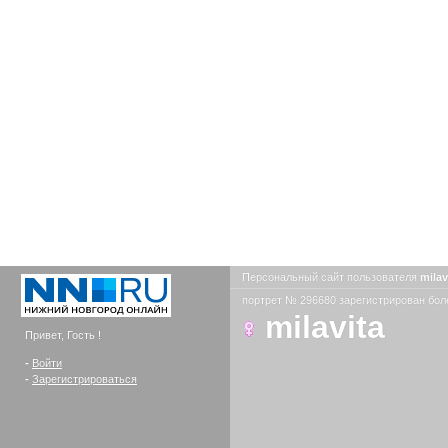
Персональный сайт пользователя
milav
портрет № 296680 зарегистрирован боле
milavita
Привет, Гость !
-
Войти
-
Зарегистрироваться