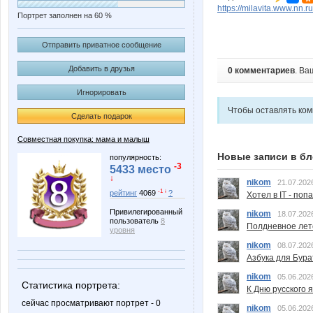
https://milavita.www.nn.ru
Портрет заполнен на 60 %
Отправить приватное сообщение
Добавить в друзья
0 комментариев
. Ва
Игнорировать
Чтобы оставлять ко
Сделать подарок
Совместная покупка: мама и малыш
Новые записи в бл
популярность:
-3
5433 место
↓
nikom
21.07.202
-1 ↓
рейтинг
4069
?
Хотел в IT - поп
Привилегированный
nikom
18.07.202
пользователь
8
Полдневное лет
уровня
nikom
08.07.202
Азбука для Бура
nikom
05.06.202
Статистика портрета:
К Дню русского 
сейчас просматривают портрет - 0
nikom
05.06.202