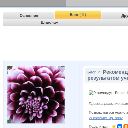
Блог
( 3 )
Основное
Др
Шпионаж
Рекоменд
>
Блог
результатом уч
Просмотреть или сохр
Познакомиться можно з
vk.com/way_up_nnov
Поделиться: