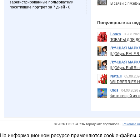
зарегистрированные пользователи
В связи с пмэф-
посетившие портрет за 7 дней - 0
Популярные за не
Lonza
05.08.2026
ТОВАРЫ ДЛЯ ДО
ЛУЧШАЯ МАРК
[b]Обувь RALF RI
ЛУЧШАЯ МАРК
[b]Обувь Ralf Ri
Nata.li
05.08.202
WILDBERRIES Н
Olgs
04.08.2026 
Фото вещей из ки
© 2026 ООО «Сеть городских порталов» ·
Реклама н
На информационном ресурсе применяются cookie-файлы. О