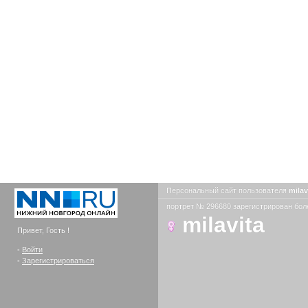
Персональный сайт пользователя
milav
портрет № 296680 зарегистрирован боле
milavita
Привет, Гость !
-
Войти
-
Зарегистрироваться